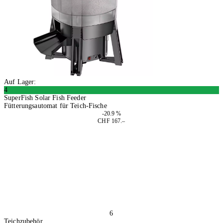
Auf Lager:
4
SuperFish Solar Fish Feeder
Fütterungsautomat für Teich-Fische
-20.9 %
CHF 167.–
In den Warenkorb
6
Teichzubehör