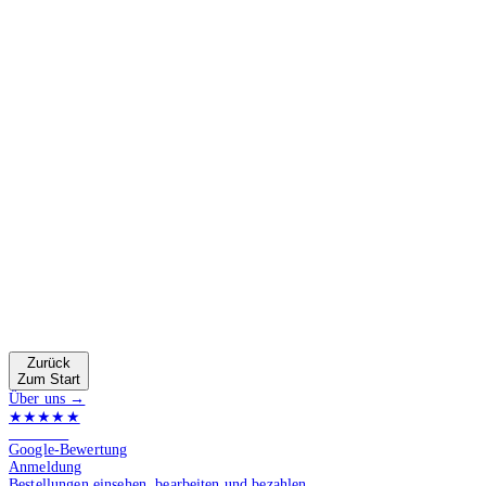
Zurück
Zum Start
Über uns →
★★★★★
4.9 von 5
Google-Bewertung
Anmeldung
Bestellungen einsehen, bearbeiten und bezahlen