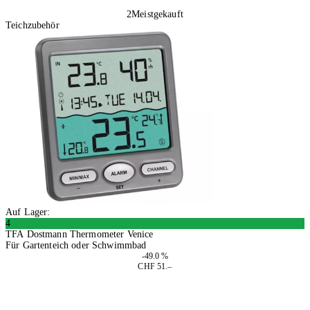
2
Meistgekauft
Teichzubehör
Auf Lager:
4
TFA Dostmann Thermometer Venice
Für Gartenteich oder Schwimmbad
-49.0 %
CHF 51.–
In den Warenkorb