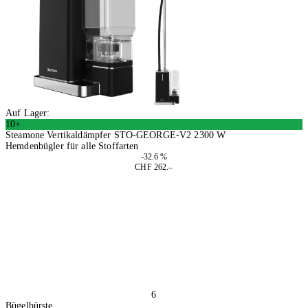
Auf Lager:
10+
Steamone Vertikaldämpfer STO-GEORGE-V2 2300 W
Hemdenbügler für alle Stoffarten
-32.6 %
CHF 262.–
In den Warenkorb
6
Bügelbürste