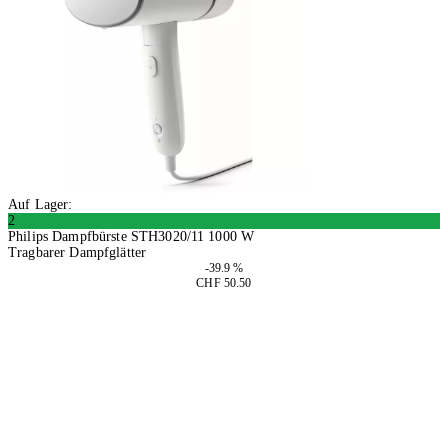
Auf Lager:
2
Philips Dampfbürste STH3020/11 1000 W
Tragbarer Dampfglätter
-39.9 %
CHF 50.50
In den Warenkorb