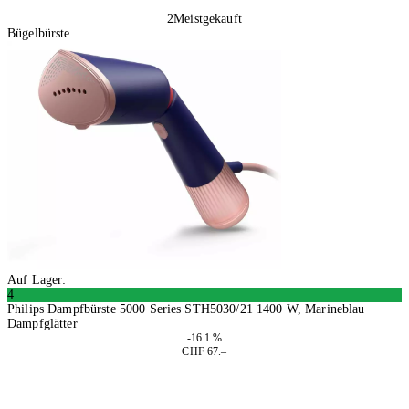
2
Meistgekauft
Bügelbürste
Auf Lager:
4
Philips Dampfbürste 5000 Series STH5030/21 1400 W, Marineblau
Dampfglätter
-16.1 %
CHF 67.–
In den Warenkorb