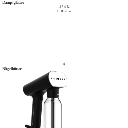
Dampfglätter
-12.4 %
CHF 70.–
In den Warenkorb
4
Bügelbürste