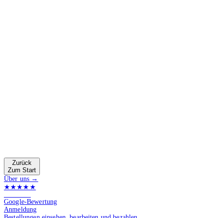
Zurück
Zum Start
Über uns →
★★★★★
4.9 von 5
Google-Bewertung
Anmeldung
Bestellungen einsehen, bearbeiten und bezahlen