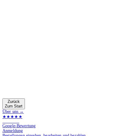
Zurück
Zum Start
Über uns →
★★★★★
4.9 von 5
Google-Bewertung
Anmeldung
Bestellungen einsehen, bearbeiten und bezahlen