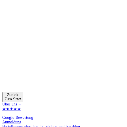
Zurück
Zum Start
Über uns →
★★★★★
4.9 von 5
Google-Bewertung
Anmeldung
Bestellungen einsehen, bearbeiten und bezahlen