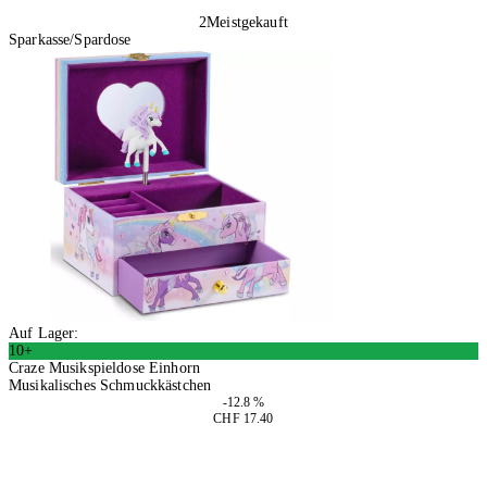
2
Meistgekauft
Sparkasse/Spardose
Auf Lager:
10+
Craze Musikspieldose Einhorn
Musikalisches Schmuckkästchen
-12.8 %
CHF 17.40
2 Stück
In den Warenkorb