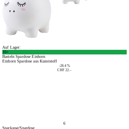
Auf Lager:
10+
Basteln Spardose Einhorn
Einhorn Spardose aus Kunststoff
-26.4 %
CHF 22.–
2 Stück
In den Warenkorb
6
Sparkasse/Spardose