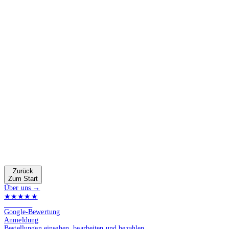
Zurück
Zum Start
Über uns →
★★★★★
4.9 von 5
Google-Bewertung
Anmeldung
Bestellungen einsehen, bearbeiten und bezahlen