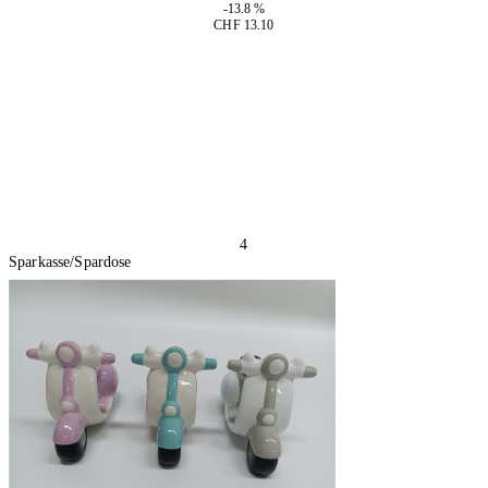
-13.8 %
CHF 13.10
2 Stück
In den Warenkorb
4
Sparkasse/Spardose