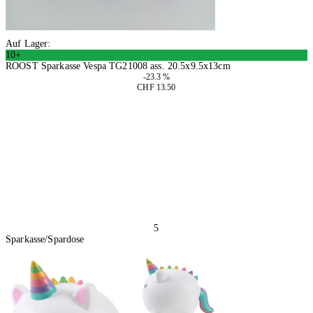
Auf Lager:
10+
ROOST Sparkasse Vespa TG21008 ass. 20.5x9.5x13cm
-23.3 %
CHF 13.50
3 Stück
In den Warenkorb
5
Sparkasse/Spardose