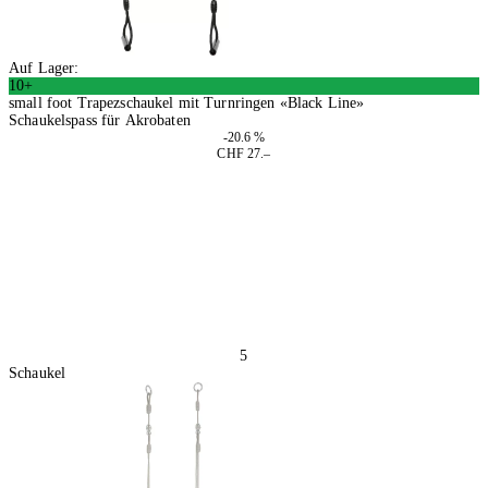
Auf Lager:
10+
small foot Trapezschaukel mit Turnringen «Black Line»
Schaukelspass für Akrobaten
-20.6 %
CHF 27.–
In den Warenkorb
5
Schaukel