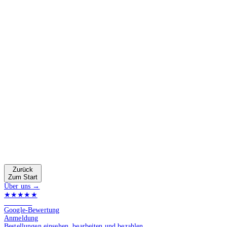
Zurück
Zum Start
Über uns →
★★★★★
4.9 von 5
Google-Bewertung
Anmeldung
Bestellungen einsehen, bearbeiten und bezahlen