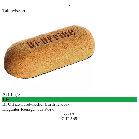
7
Tafelwischer
Auf Lager:
10+
Bi-Office Tafelwischer Earth-it Kork
Eleganter Reiniger aus Kork
-65.1 %
CHF 5.05
4 Stück
In den Warenkorb