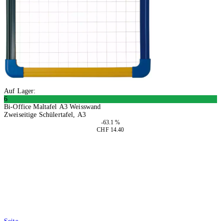
Auf Lager:
6
Bi-Office Maltafel A3 Weisswand
Zweiseitige Schülertafel, A3
-63.1 %
CHF 14.40
2 Stück
In den Warenkorb