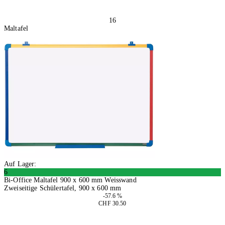
16
Maltafel
Auf Lager:
6
Bi-Office Maltafel 900 x 600 mm Weisswand
Zweiseitige Schülertafel, 900 x 600 mm
-57.6 %
CHF 30.50
In den Warenkorb