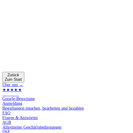
Zurück
Zum Start
Über uns →
★★★★★
4.9 von 5
Google-Bewertung
Anmeldung
Bestellungen einsehen, bearbeiten und bezahlen
FAQ
Fragen & Antworten
AGB
Allgemeine Geschäftsbedingungen
DSE