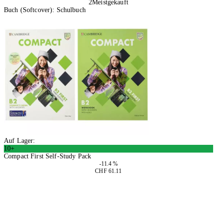
2
Meistgekauft
Buch (Softcover): Schulbuch
Auf Lager:
10+
Compact First Self-Study Pack
-11.4 %
CHF 61.11
In den Warenkorb