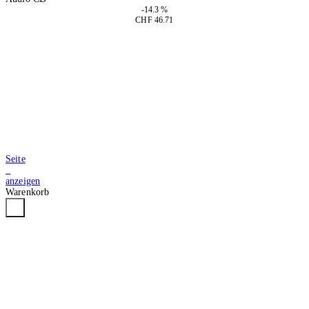
-14.3 %
CHF 46.71
In den Warenkorb
Seite
2
anzeigen
Warenkorb