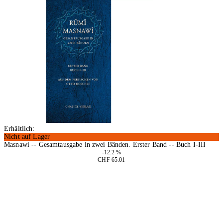
Erhältlich:
Nicht auf Lager
Masnawi -- Gesamtausgabe in zwei Bänden. Erster Band -- Buch I-III
-12.2 %
CHF 65.01
In den Warenkorb