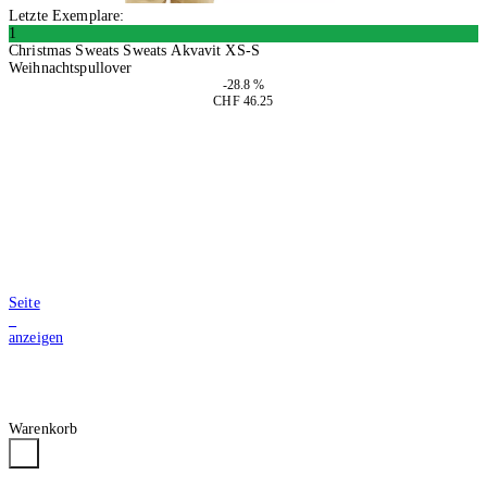
Letzte Exemplare:
1
Christmas Sweats Sweats Akvavit XS-S
Weihnachtspullover
-28.8 %
CHF 46.25
In den Warenkorb
Seite
2
anzeigen
Warenkorb