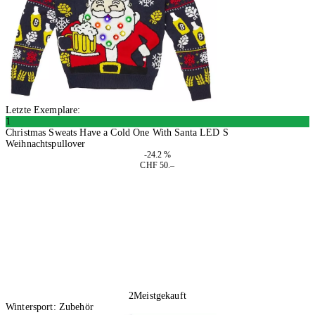
Letzte Exemplare:
1
Christmas Sweats Have a Cold One With Santa LED S
Weihnachtspullover
-24.2 %
CHF 50.–
In den Warenkorb
2
Meistgekauft
Wintersport: Zubehör