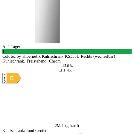
Auf Lager:
1
Coldtec by Kibernetik Kühlschrank KS335L Rechts (wechselbar)
Kühlschrank, Freistehend, Chrom
-45.6 %
CHF 463.–
A
E
G
In den Warenkorb
2
Meistgekauft
Kühlschrank/Food Center