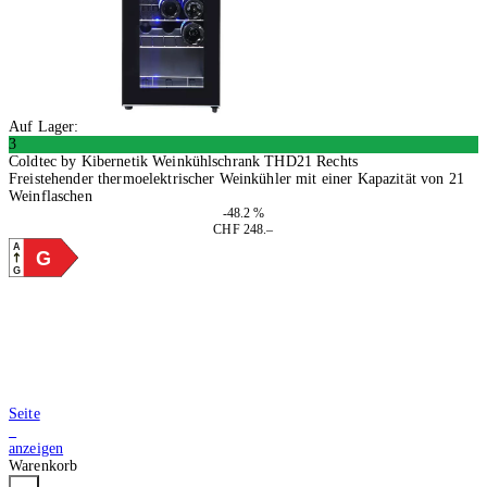
Auf Lager:
3
Coldtec by Kibernetik Weinkühlschrank THD21 Rechts
Freistehender thermoelektrischer Weinkühler mit einer Kapazität von 21
Weinflaschen
-48.2 %
CHF 248.–
A
G
G
In den Warenkorb
Seite
2
anzeigen
Warenkorb