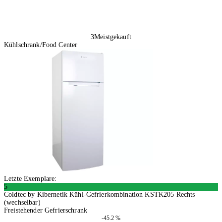
3
Meistgekauft
Kühlschrank/Food Center
Letzte Exemplare:
5
Coldtec by Kibernetik Kühl-Gefrierkombination KSTK205 Rechts
(wechselbar)
Freistehender Gefrierschrank
-45.2 %