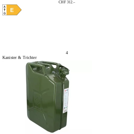
CHF 312.–
A
E
G
In den Warenkorb
4
Kanister & Trichter