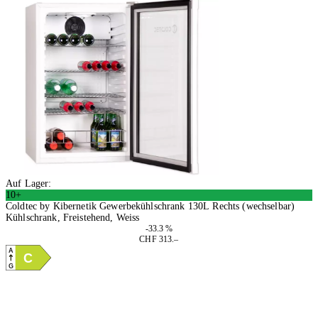
Auf Lager:
10+
Coldtec by Kibernetik Gewerbekühlschrank 130L Rechts (wechselbar)
Kühlschrank, Freistehend, Weiss
-33.3 %
CHF 313.–
A
C
G
In den Warenkorb