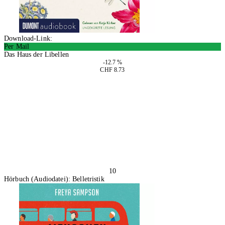
Download-Link:
Per Mail
Das Haus der Libellen
-12.7 %
CHF 8.73
In den Warenkorb
10
Hörbuch (Audiodatei): Belletristik