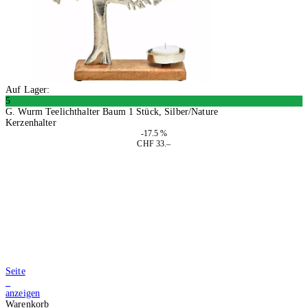
Auf Lager:
5
G. Wurm Teelichthalter Baum 1 Stück, Silber/Nature
Kerzenhalter
-17.5 %
CHF 33.–
In den Warenkorb
Seite
4
anzeigen
Warenkorb