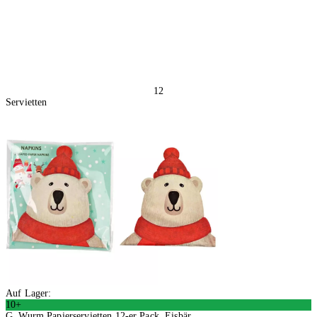
12
Servietten
Auf Lager:
10+
G. Wurm Papierservietten 12-er Pack, Eisbär