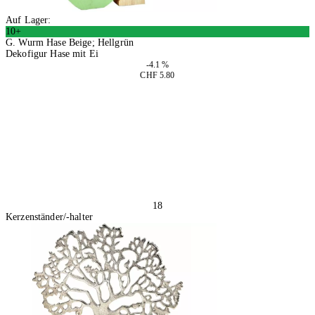
Auf Lager:
10+
G. Wurm Hase Beige; Hellgrün
Dekofigur Hase mit Ei
-4.1 %
CHF 5.80
4 Stück
In den Warenkorb
18
Kerzenständer/-halter