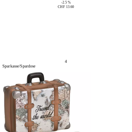
-2.5 %
CHF 13.60
2 Stück
In den Warenkorb
4
Sparkasse/Spardose