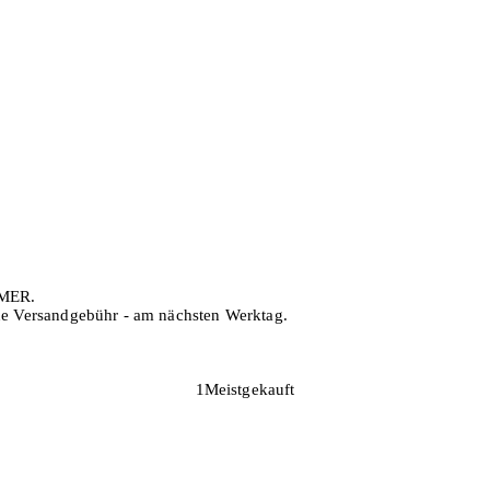
MMER.
hne Versandgebühr - am nächsten Werktag.
1
Meistgekauft