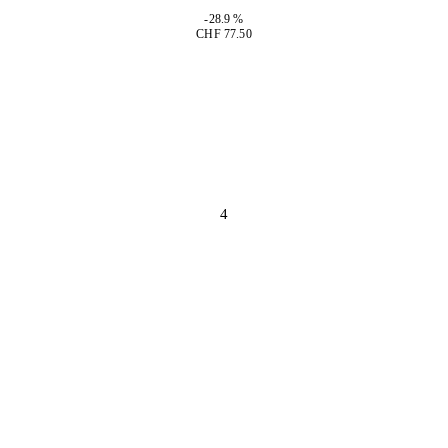
-28.9 %
CHF 77.50
4