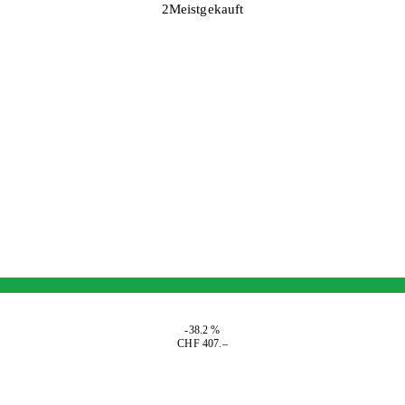
2
Meistgekauft
-38.2 %
CHF 407.–