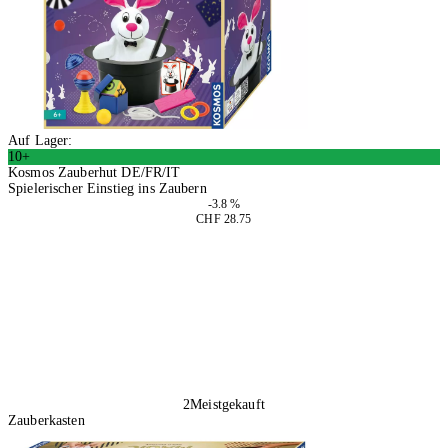
Auf Lager:
10+
Kosmos Zauberhut DE/FR/IT
Spielerischer Einstieg ins Zaubern
-3.8 %
CHF 28.75
In den Warenkorb
2
Meistgekauft
Zauberkasten