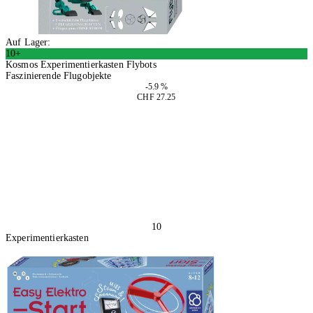
Auf Lager:
10+
Kosmos Experimentierkasten Flybots
Faszinierende Flugobjekte
-5.9 %
CHF 27.25
In den Warenkorb
10
Experimentierkasten