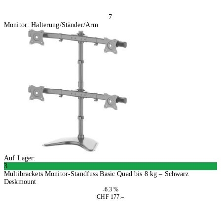
7
Monitor: Halterung/Ständer/Arm
Auf Lager:
3
Multibrackets Monitor-Standfuss Basic Quad bis 8 kg – Schwarz
Deskmount
-6.3 %
CHF 177.–
In den Warenkorb