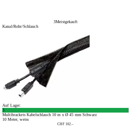
3
Meistgekauft
Kanal/Rohr/Schlauch
Auf Lager:
3
Multibrackets Kabelschlauch 10 m x Ø 45 mm Schwarz
10 Meter, weiss
CHF 102.–
In den Warenkorb