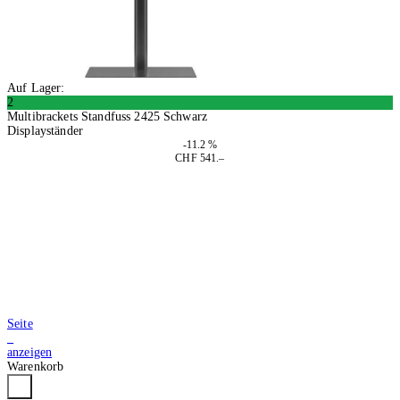
Auf Lager:
2
Multibrackets Standfuss 2425 Schwarz
Displayständer
-11.2 %
CHF 541.–
In den Warenkorb
Seite
2
anzeigen
Warenkorb