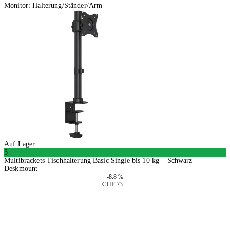
Monitor: Halterung/Ständer/Arm
Auf Lager:
5
Multibrackets Tischhalterung Basic Single bis 10 kg – Schwarz
Deskmount
-8.8 %
CHF 73.–
In den Warenkorb