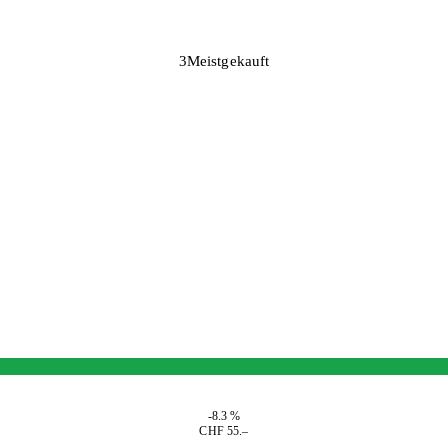
3
Meistgekauft
-8.3 %
CHF 55.–