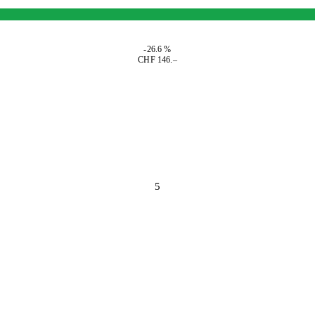
-26.6 %
CHF 146.–
5