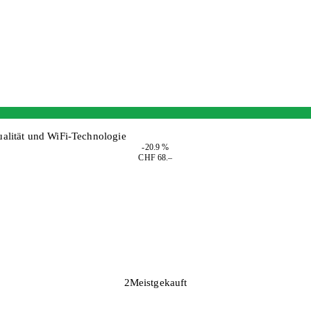
alität und WiFi-Technologie
-20.9 %
CHF 68.–
2
Meistgekauft