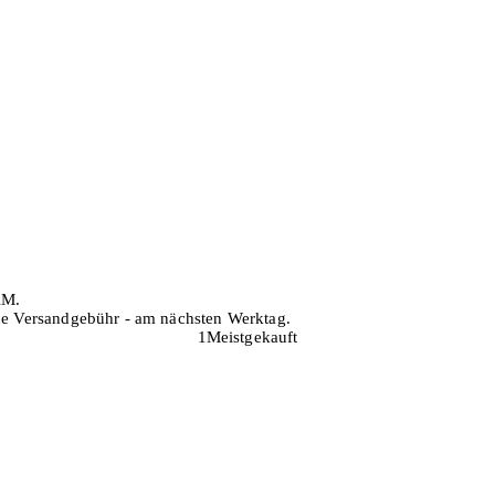
AM.
hne Versandgebühr - am nächsten Werktag.
1
Meistgekauft