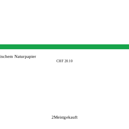
gischem Naturpapier
CHF 20.10
2
Meistgekauft