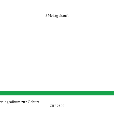
3
Meistgekauft
erungsalbum zur Geburt
CHF 26.20