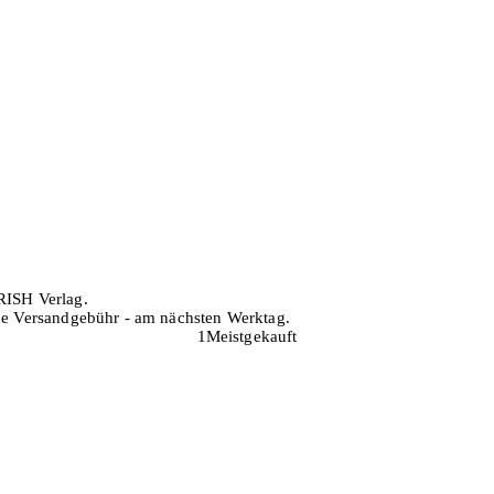
RISH Verlag.
hne Versandgebühr - am nächsten Werktag.
1
Meistgekauft