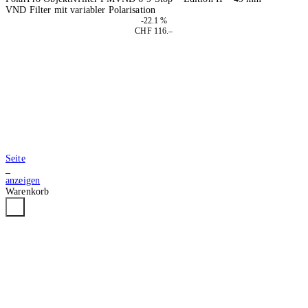
VND Filter mit variabler Polarisation
-22.1 %
CHF 116.–
In den Warenkorb
Seite
3
anzeigen
Warenkorb