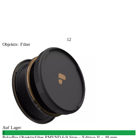
12
Objektiv: Filter
Auf Lager:
2
PolarPro Objektivfilter PMVND 6-9 Stop – Edition II – 49 mm