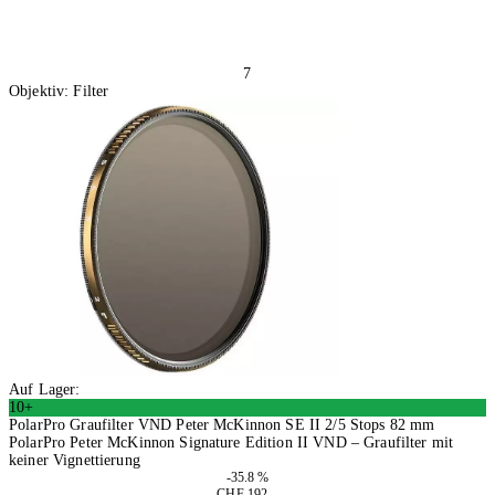
7
Objektiv: Filter
Auf Lager:
10+
PolarPro Graufilter VND Peter McKinnon SE II 2/5 Stops 82 mm
PolarPro Peter McKinnon Signature Edition II VND – Graufilter mit
keiner Vignettierung
-35.8 %
CHF 192.–