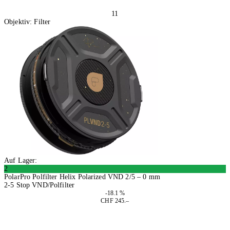
11
Objektiv: Filter
Auf Lager:
2
PolarPro Polfilter Helix Polarized VND 2/5 – 0 mm
2-5 Stop VND/Polfilter
-18.1 %
CHF 245.–
In den Warenkorb