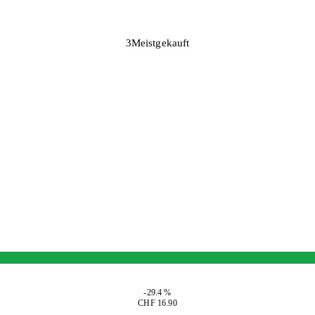
3
Meistgekauft
-29.4 %
CHF 16.90