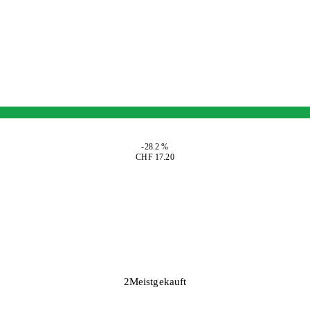
-28.2 %
CHF 17.20
2
Meistgekauft