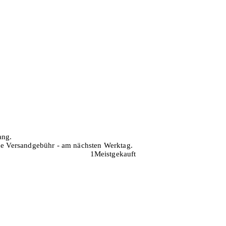
ang.
hne Versandgebühr - am nächsten Werktag.
1
Meistgekauft