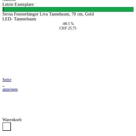
Letzte Exemplare:
1
Sirius Fensterhänger Liva Tannebaum, 70 cm, Gold
LED- Tannenbaum
-66.1 %
CHF 25.75
In den Warenkorb
Seite
2
anzeigen
Warenkorb