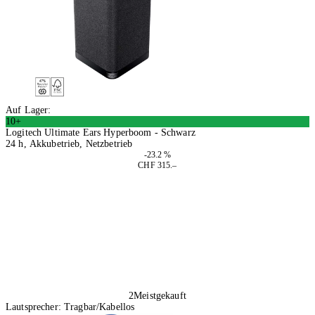
Auf Lager:
10+
Logitech Ultimate Ears Hyperboom - Schwarz
24 h, Akkubetrieb, Netzbetrieb
-23.2 %
CHF 315.–
In den Warenkorb
2
Meistgekauft
Lautsprecher: Tragbar/Kabellos