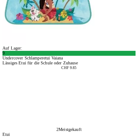
Auf Lager:
9
Undercover Schlamperetui Vaiana
Lässiges Etui für die Schule oder Zuhause
CHF 9.85
2 Stück
In den Warenkorb
2
Meistgekauft
Etui