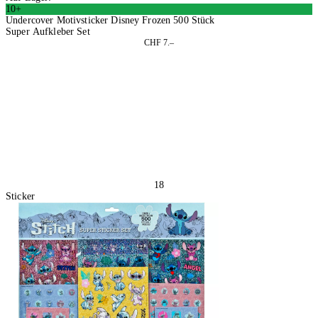
10+
Undercover Motivsticker Disney Frozen 500 Stück
Super Aufkleber Set
CHF 7.–
4 Stück
In den Warenkorb
18
Sticker