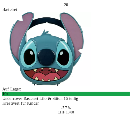
20
Bastelset
Auf Lager:
10+
Undercover Bastelset Lilo & Stitch 16-teilig
Kreativset für Kinder
-7.7 %
CHF 13.80
2 Stück
In den Warenkorb