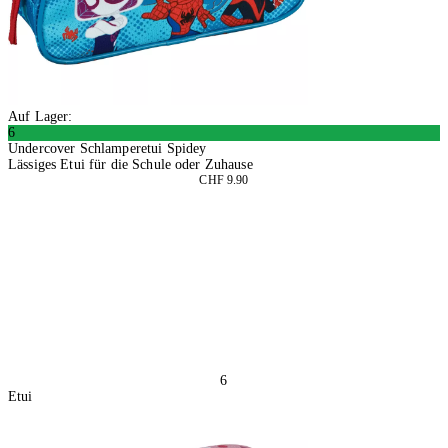
Auf Lager:
6
Undercover Schlamperetui Spidey
Lässiges Etui für die Schule oder Zuhause
CHF 9.90
2 Stück
In den Warenkorb
6
Etui