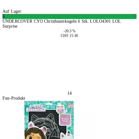
Auf Lager:
6
UNDERCOVER CYO Christbaumkugeln 6 Stk. LOLO4301 LOL
Surprise
-20.3 %
CHF 15.30
2 Stück
In den Warenkorb
14
Fun-Produkt