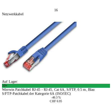
16
Netzwerkkabel
Auf Lager:
10+
Wirewin Patchkabel RJ-45 - RJ-45, Cat 6A, S/FTP, 0.5 m, Blau
S/FTP-Patchkabel der Kategorie 6A (ISO/IEC)
-46.3 %
CHF 6.95
4 Stück
In den Warenkorb