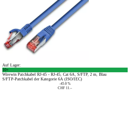
Auf Lager:
10+
Wirewin Patchkabel RJ-45 - RJ-45, Cat 6A, S/FTP, 2 m, Blau
S/FTP-Patchkabel der Kategorie 6A (ISO/IEC)
-45.0 %
CHF 11.–
2 Stück
In den Warenkorb