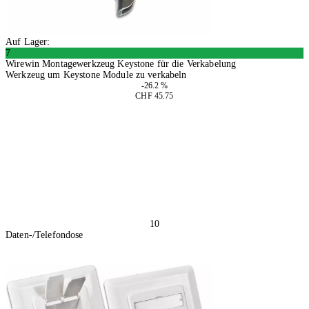
Auf Lager:
7
Wirewin Montagewerkzeug Keystone für die Verkabelung
Werkzeug um Keystone Module zu verkabeln
-26.2 %
CHF 45.75
In den Warenkorb
10
Daten-/Telefondose