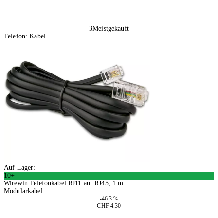
3
Meistgekauft
Telefon: Kabel
Auf Lager:
10+
Wirewin Telefonkabel RJ11 auf RJ45, 1 m
Modularkabel
-46.3 %
CHF 4.30
4 Stück
In den Warenkorb