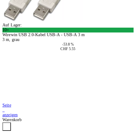
Auf Lager:
10+
Wirewin USB 2.0-Kabel USB-A - USB-A 3 m
3 m, grau
-53.8 %
CHF 5.55
4 Stück
In den Warenkorb
Seite
2
anzeigen
Warenkorb