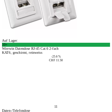
Auf Lager:
10+
Wirewin Datendose RJ-45 Cat.6 2-fach
KAT6, geschirmt, reinweiss
-25.6 %
CHF 11.50
2 Stück
In den Warenkorb
11
Daten-/Telefondose