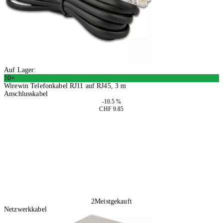
Auf Lager:
10+
Wirewin Telefonkabel RJ11 auf RJ45, 3 m
Anschlusskabel
-10.5 %
CHF 9.85
2 Stück
In den Warenkorb
2
Meistgekauft
Netzwerkkabel