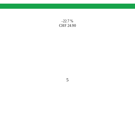
-22.7 %
CHF 24.90
5