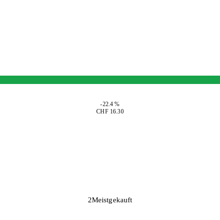
-22.4 %
CHF 16.30
2
Meistgekauft