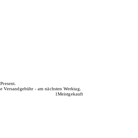
 Present.
hne Versandgebühr - am nächsten Werktag.
1
Meistgekauft