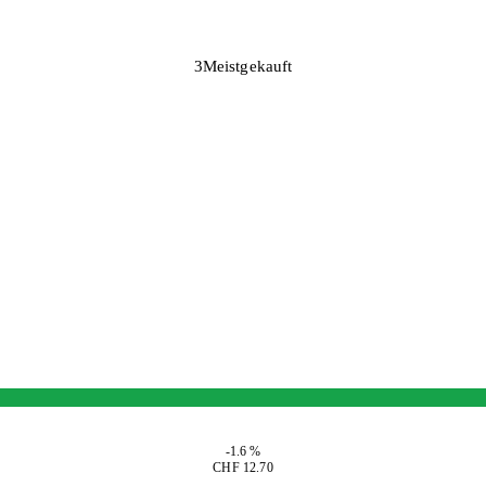
3
Meistgekauft
-1.6 %
CHF 12.70