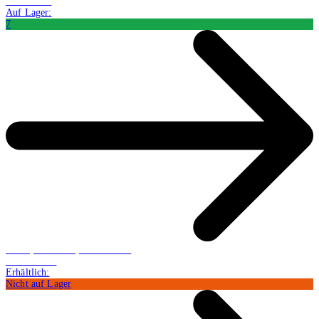
CHF 18.09
Auf Lager:
7
Buch (Hardcover): Belletristik
CHF 165.50
Erhältlich:
Nicht auf Lager