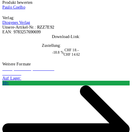
Produkt bewerten
Paulo Coelho
Verlag:
Diogenes Verlag
Unsere-Artikel-Nr.:
RZZ7E92
EAN:
9783257690699
Download-Link:
Per Mail
Zustellung:
Nach Bestellung
CHF 18.–
-18.8 %
CHF 14.62
In den Warenkorb
Weitere Formate
Buch (Hardcover): Belletristik
CHF 57.90
Auf Lager:
10+