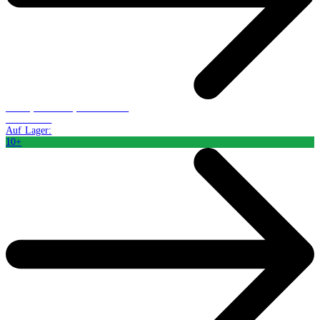
Buch (Softcover): Belletristik
CHF 15.48
Auf Lager:
10+