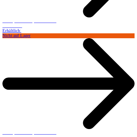
Buch (Hardcover): Belletristik
CHF 20.74
Erhältlich:
Nicht auf Lager
Buch (Hardcover): Belletristik