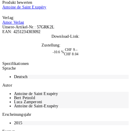
Produkt bewerten
Antoine de Saint Exupéry
Verlag:
Amor Verlag
Unsere-Artikel-Nr.:
57GRK2L
EAN:
4251234303092
Download-Link:
Per Mail
Zustellung:
Nach Bestellung
CHF 9.–
-10.6 %
CHF 8.04
In den Warenkorb
Spezifikationen
Sprache
Deutsch
Autor
Antoine de Saint Exupéry
Bert Petzold
Luca Zamperoni
Antoine de Saint-Exupéry
Erscheinungsjahr
2015