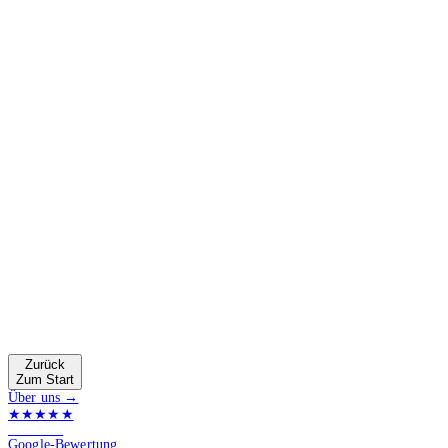
Zurück
Zum Start
Über uns →
★★★★★
4.9 von 5
Google-Bewertung