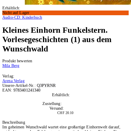
Erhältlich:
Nicht auf Lager
Audio-CD: Kinderbuch
Kleines Einhorn Funkelstern.
Vorlesegeschichten (1) aus dem
Wunschwald
Produkt bewerten
Mila Berg
Verlag:
Arena Verlag
Unsere-Artikel-Nr.:
Q3PYRNR
EAN:
9783401241340
Erhältlich:
Nicht auf Lager
Zustellung:
Di, 25.08.2026
Versand:
Kostenlos
CHF 20.10
In den Warenkorb
Beschreibung
Im geheimen Wunschwald wartet eine großartige Einhornwelt darauf,