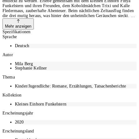
entdeckt zu werden. Erlebe gemeinsam mit dem kleinen Einhorn Finya
Funkelstern und ihren Freunden, dem Koboldmädchen Trixi und Kalle
Fledermaus, zauberhafte Abenteuer. Beim nächtlichen Zeltausflug finden
die drei mutig heraus, was hinter den unheimlichen Geräuschen steckt. Sie
helfen dem großen Einhorn Elara, das sich seit Tagen schrecklich traurig
fühlt, mit einem klugen Plan. Und als Finya und Trixi einen schlimmen
Mehr anzeigen
Streit haben, schafft Kalle es, dass die beiden sich versöhnen. Denn beste
Spezifikationen
Freunde sind schließlich immer füreinander da. Zwölf Vorlesegeschichten
Sprache
mit einem großen Themenspektrum - zum Träumen schön. Mit opulent
gestalteten vierfarbigen Illustrationen von Marina Krämer auf jeder Seite
Deutsch
und edler Folienprägung auf dem Cover. Ideal auch als Gute-Nacht-
Autor
Geschichten. Weitere Abenteuer mit dem kleinen Einhorn: Kleines
Einhorn Funkelstern - Schön, dass wir Freunde sind Kleines Einhorn
Mila Berg
Funkelstern - Mit dir werden Wünsche wahr.
Stephanie Kellner
Thema
Kinder/Jugendliche: Romane, Erzählungen, Tatsachenberichte
Kollektion
Kleines Einhorn Funkelstern
Erscheinungsjahr
2020
Erscheinungsland