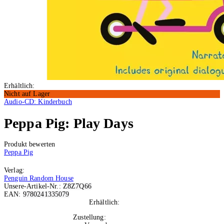
Erhältlich:
Nicht auf Lager
Audio-CD: Kinderbuch
Peppa Pig: Play Days
Produkt bewerten
Peppa Pig
Verlag:
Penguin Random House
Unsere-Artikel-Nr.:
Z8Z7Q66
EAN:
9780241335079
Erhältlich:
Nicht auf Lager
Zustellung:
Fr, 04.09.2026