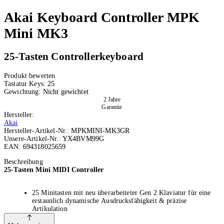
Akai
Keyboard Controller MPK
Mini MK3
25-Tasten Controllerkeyboard
Produkt bewerten
Tastatur Keys:
25
Gewichtung:
Nicht gewichtet
2 Jahre
Garantie
Hersteller:
Akai
Hersteller-Artikel-Nr.:
MPKMINI-MK3GR
Unsere-Artikel-Nr.:
YX4BVM99G
EAN:
694318025659
Ausverkauft
Beschreibung
25-Tasten Mini MIDI Controller
25 Minitasten mit neu überarbeiteter Gen 2 Klaviatur für eine
erstaunlich dynamische Ausdrucksfähigkeit & präzise
Artikulation
Brillantes OLED-Display für unmittelbares Parameter-