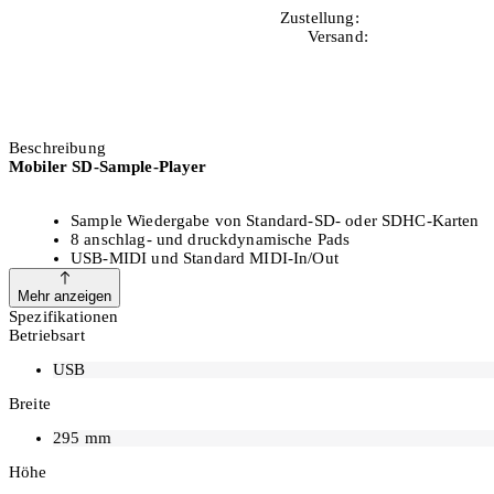
Zustellung:
Di, 11.08.2026
Versand:
Kostenlos
Beschreibung
Mobiler SD-Sample-Player
Sample Wiedergabe von Standard-SD- oder SDHC-Karten
8 anschlag- und druckdynamische Pads
USB-MIDI und Standard MIDI-In/Out
Drag-and-Drop Sample Kit Editor für Mac und PC enthalten
Zwei symmetrische Klinkenausgänge
Mehr anzeigen
Spezifikationen
Betriebsart
Controller für Software & MIDI Equipment
USB
Breite
Der MPX8 bietet sowohl USB MIDI als auch einen Standard MIDI-In/O
Verbindung über das, im Lieferumfang enthaltene, Klinke-zu-MIDI A
295
mm
Komfortables Editieren
Höhe