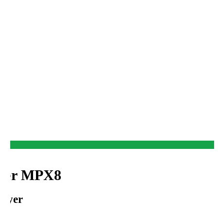
yer MPX8
layer