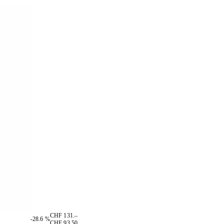
CHF 131.–
-28.6 %
CHF 93.50