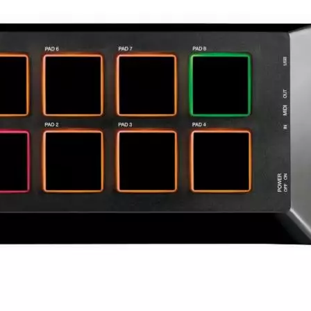
Produkt bewerten
Lautsprecher integriert:
Nein
Betriebsart:
USB
Hersteller:
Akai
Hersteller-Artikel-Nr.:
MPX8
Unsere-Artikel-Nr.:
R4CXULE4L
EAN:
694318014936