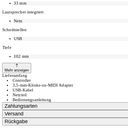
Mit dem mitgelieferten Sample Editor können Sample-Einstellunge
33
mm
(Mono & Stereo) automatisch ins .wav-Format konvertiert. Zusätzli
Studioproduktionen oder DJ Sets ausgeliefert.
Lautsprecher integriert
Perfekt für unterwegs
Nein
Schnittstellen
Kompakt, einfach zu bedienen und zusätzlich als Controller einsetzb
unbegrenzte Anzahl an Sounds.
USB
Tiefe
102
mm
Mehr anzeigen
Lieferumfang
Controller
3,5-mm-Klinke-zu-MIDI Adapter
USB-Kabel
Netzteil
Bedienungsanleitung
Zahlungsarten
Versand
Rückgabe