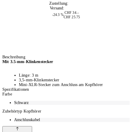
Zustellung:
Morgen
Versand:
Kostenlos
CHF 34.–
-24.3 %
CHF 25.75
Beschreibung
Mit 3.5-mm-Klinkenstecker
Länge: 3 m
3,5-mm-Klinkenstecker
Mini-XLR-Stecker zum Anschluss am Kopfhörer
Spezifikationen
Farbe
Schwarz
Dieses Kopfhörerkabel verbinden Sie per Mini-XLR-Stecker mit Ihrem
Kopfhörer. Es erlaubt den Anschluss an 3,5-mm-Klinkenanschlüsse.
Zubehörtyp Kopfhörer
Anschlusskabel