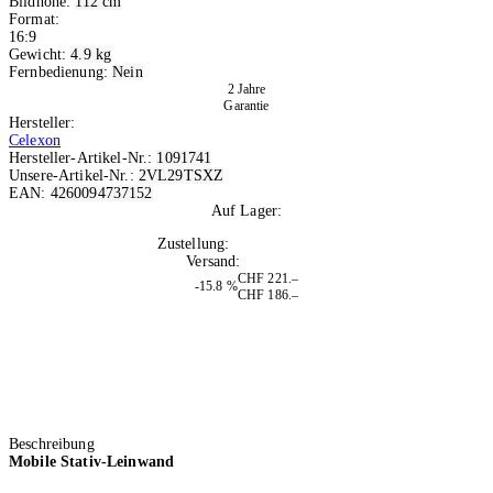
Bildhöhe:
112 cm
Format:
16:9
Gewicht:
4.9 kg
Fernbedienung:
Nein
2 Jahre
Garantie
Hersteller:
Celexon
Hersteller-Artikel-Nr.:
1091741
Unsere-Artikel-Nr.:
2VL29TSXZ
EAN:
4260094737152
Auf Lager:
8
Zustellung:
Mo, 10.08.2026
Versand:
Kostenlos
CHF 221.–
-15.8 %
CHF 186.–
Beschreibung
Mobile Stativ-Leinwand