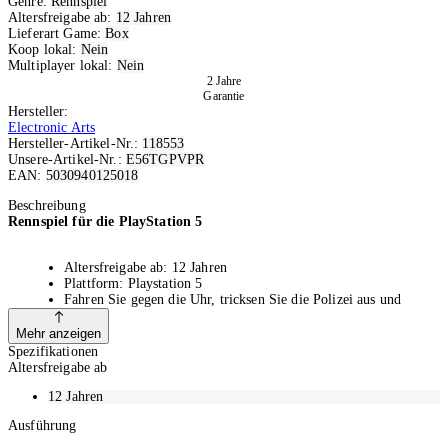
Genre:
Rennspiel
Altersfreigabe ab:
12 Jahren
Lieferart Game:
Box
Koop lokal:
Nein
Multiplayer lokal:
Nein
2 Jahre
Garantie
Hersteller:
Electronic Arts
Hersteller-Artikel-Nr.:
118553
Unsere-Artikel-Nr.:
E56TGPVPR
EAN:
5030940125018
Ausverkauft
Beschreibung
Rennspiel für die PlayStation 5
Altersfreigabe ab: 12 Jahren
Plattform: Playstation 5
Fahren Sie gegen die Uhr, tricksen Sie die Polizei aus und
stellen Sie sich wöchentlichen Qualifikationsrennen
Entscheiden Sie, wann Sie alles auf dem Spiel stehen lassen,
Mehr anzeigen
Drifte durchführen, Polizisten abhängen oder Wetten gegen
Spezifikationen
andere Rennfahrer abschliessen
Altersfreigabe ab
Um an die Spitze zu kommen, müssen Sie Risiken eingehen
Präsentieren Sie Ihre neuesten Outfits, verwenden Sie stylische
12 Jahren
Tags und Fahreffekte, die zu Ihrem persönlichen Stil passen,
Ausführung
und zeigen Sie durch Ihr Auto, wer Sie sind