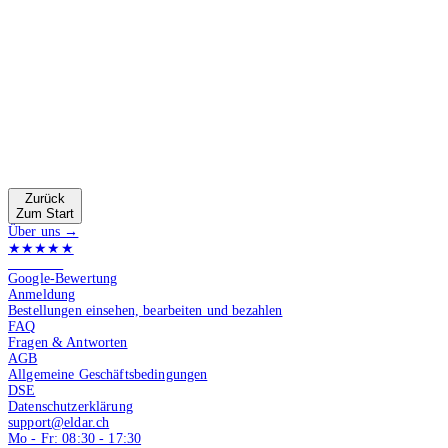
Zurück
Zum Start
Über uns →
★★★★★
4.9 von 5
Google-Bewertung
Anmeldung
Bestellungen einsehen, bearbeiten und bezahlen
FAQ
Fragen & Antworten
AGB
Allgemeine Geschäftsbedingungen
DSE
Datenschutzerklärung
support@eldar.ch
Mo - Fr: 08:30 - 17:30