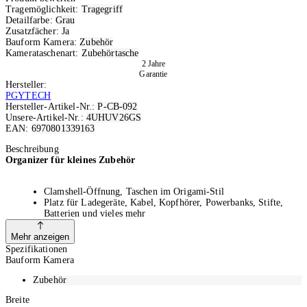
Tragemöglichkeit:
Tragegriff
Detailfarbe:
Grau
Zusatzfächer:
Ja
Bauform Kamera:
Zubehör
Kamerataschenart:
Zubehörtasche
2 Jahre
Garantie
Hersteller:
PGYTECH
Hersteller-Artikel-Nr.:
P-CB-092
Unsere-Artikel-Nr.:
4UHUV26GS
EAN:
6970801339163
Ausverkauft
Beschreibung
Organizer für kleines Zubehör
Clamshell-Öffnung, Taschen im Origami-Stil
Platz für Ladegeräte, Kabel, Kopfhörer, Powerbanks, Stifte,
Batterien und vieles mehr
Ein verstecktes AirTag-Fach sorgt für Sicherheit auf dem Weg
Die Aussenseite ist wasserabweisend und eignet sich daher
Mehr anzeigen
hervorragend für Reisen
Spezifikationen
Leicht und tragbar durch seitlichen Griff oder Befestigung eines
Bauform Kamera
Gurtes an den seitlichen Schlaufen
Langlebiges Design mit hochwertigem YKK-Reissverschluss
Zubehör
Breite