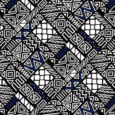
kleine Stative, Filte
werden
Produkt bewerten
Tragemöglichkeit:
Ohne Tragevorr
Detailfarbe:
Mehrfarbig
Zusatzfächer:
Nein
Bauform Kamera:
Zubehör
Kamerataschenart:
Schutzhülle
Hersteller:
PGYTECH
Hersteller-Artikel-Nr.:
P-CB-102
Unsere-Artikel-Nr.:
434CMQ996
EAN:
6970801339422