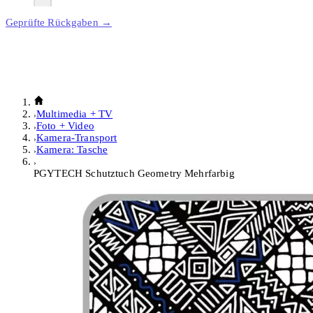
Geprüfte Rückgaben →
Multimedia + TV
Foto + Video
Kamera-Transport
Kamera: Tasche
PGYTECH Schutztuch Geometry Mehrfarbig