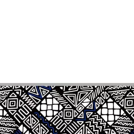
Aktion
Auf Lager:
8
Kamera: Tasche
PGYTECH
Schut
Die schützende Umwic