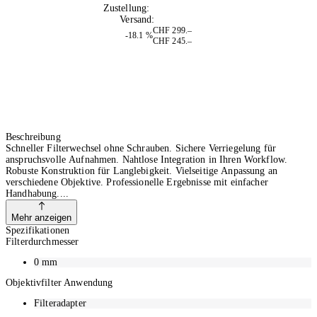
Zustellung:
Di, 11.08.2026
Versand:
Kostenlos
CHF 299.–
-18.1 %
CHF 245.–
Beschreibung
Schneller Filterwechsel ohne Schrauben. Sichere Verriegelung für
anspruchsvolle Aufnahmen. Nahtlose Integration in Ihren Workflow.
Robuste Konstruktion für Langlebigkeit. Vielseitige Anpassung an
verschiedene Objektive. Professionelle Ergebnisse mit einfacher
Handhabung.
Mehr anzeigen
Spezifikationen
Filterdurchmesser
0
mm
Objektivfilter Anwendung
Filteradapter