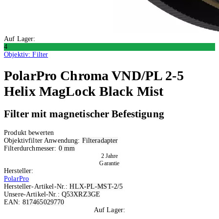
Auf Lager:
4
Objektiv: Filter
PolarPro
Chroma VND/PL 2-5
Helix MagLock Black Mist
Filter mit magnetischer Befestigung
Produkt bewerten
Objektivfilter Anwendung:
Filteradapter
Filterdurchmesser:
0 mm
2 Jahre
Garantie
Hersteller:
PolarPro
Hersteller-Artikel-Nr.:
HLX-PL-MST-2/5
Unsere-Artikel-Nr.:
Q53XRZ3GE
EAN:
817465029770
Auf Lager:
4