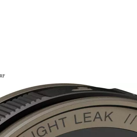
 RF
Ausverkauft
Festbrennweite
PolarPro
Festbre
28mm Canon RF
Festbrennweite mit de