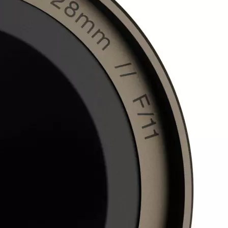
be
2 Jahre
Garantie
-RF