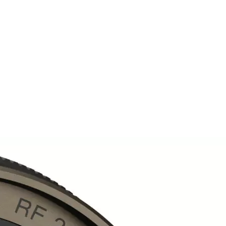
nnweite LightLeak (THE ONE)
m nostalgischen, zeitlosen Gefühl der