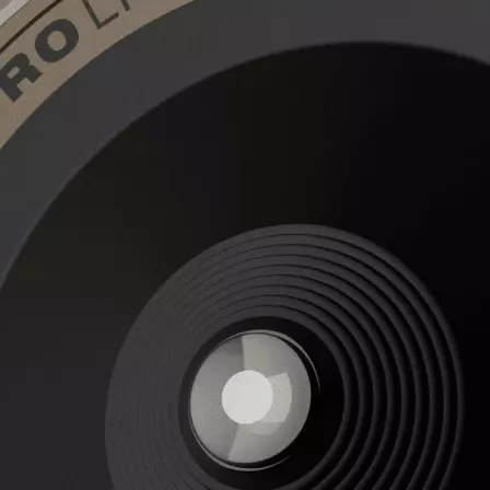
analogen Fotografie
Produkt bewerten
Objektivtyp:
Weitwinkel
Widerstandsfähigkeit:
Keine Anga
Filterdurchmesser:
67 mm
Brennweite Max.:
28 mm
Bildsensorstandard:
Keine Angabe
Fokus:
Manuell
Hersteller:
PolarPro
Hersteller-Artikel-Nr.:
LGHTLK-28
Unsere-Artikel-Nr.:
PTG77FEQM
EAN:
810148700980