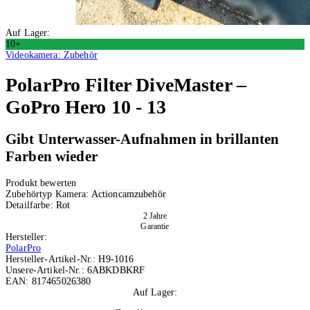
Auf Lager:
10+
Videokamera: Zubehör
PolarPro
Filter DiveMaster –
GoPro Hero 10 - 13
Gibt Unterwasser-Aufnahmen in brillanten
Farben wieder
Produkt bewerten
Zubehörtyp Kamera:
Actioncamzubehör
Detailfarbe:
Rot
2 Jahre
Garantie
Hersteller:
PolarPro
Hersteller-Artikel-Nr.:
H9-1016
Unsere-Artikel-Nr.:
6ABKDBKRF
EAN:
817465026380
Auf Lager:
10+