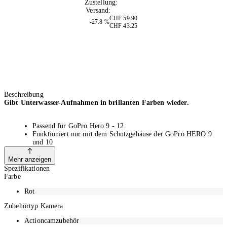
Zustellung:
Morgen
Versand:
Kostenlos
CHF 59.90
-27.8 %
CHF 43.25
Beschreibung
Gibt Unterwasser-Aufnahmen in brillanten Farben wieder.
Passend für GoPro Hero 9 - 12
Funktioniert nur mit dem Schutzgehäuse der GoPro HERO 9
und 10
Leuchtende Farben einfangen Konzipiert für in blauem-,
grünem- oder ruhigem Wasser
Mehr anzeigen
Sicherer und fester Halt dank Schnappverschluss und
Spezifikationen
Schraubfunktion
Farbe
Aufbewahrungsbox für sichere Aufbewahrung mitgeliefert
Kein Werkzeug erforderlich ganz einfach durch Aufschieben
Rot
befestigen
Zubehörtyp Kamera
Actioncamzubehör