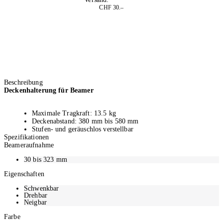
CHF 30.–
Beschreibung
Deckenhalterung für Beamer
Maximale Tragkraft: 13.5 kg
Deckenabstand: 380 mm bis 580 mm
Stufen- und geräuschlos verstellbar
Spezifikationen
Neigbarkeit von 15° bis -15° zur optimalen Ausrichtung des
Beameraufnahme
Bildes
Deckenabstand: 380-580 mm
30 bis 323 mm
Sehr einfache Montage
Eigenschaften
Schwenkbar
Drehbar
Neigbar
Farbe