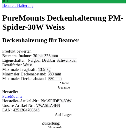
10+
Beamer: Halterung
PureMounts
Deckenhalterung PM-
Spider-30W Weiss
Deckenhalterung für Beamer
Produkt bewerten
Beameraufnahme:
30 bis 323 mm
Eigenschaften:
Neigbar
Drehbar
Schwenkbar
Detailfarbe:
Weiss
Maximale Tragkraft:
13.5 kg
Minimaler Deckenabstand:
380 mm
Maximaler Deckenabstand:
580 mm
2 Jahre
Garantie
Hersteller:
PureMounts
Hersteller-Artikel-Nr.:
PM-SPIDER-30W
Unsere-Artikel-Nr.:
VWASLA4FN
EAN:
4251364706343
Auf Lager:
10+
Zustellung:
Di, 11.08.2026
Versand:
Kostenlos