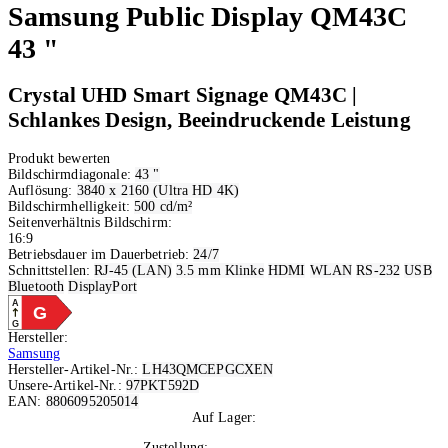
Samsung
Public Display QM43C
43 "
Crystal UHD Smart Signage QM43C |
Schlankes Design, Beeindruckende Leistung
Produkt bewerten
Bildschirmdiagonale:
43 "
Auflösung:
3840 x 2160 (Ultra HD 4K)
Bildschirmhelligkeit:
500 cd/m²
Seitenverhältnis Bildschirm:
16:9
Betriebsdauer im Dauerbetrieb:
24/7
Schnittstellen:
RJ-45 (LAN)
3.5 mm Klinke
HDMI
WLAN
RS-232
USB
Bluetooth
DisplayPort
A
G
G
Hersteller:
Samsung
Hersteller-Artikel-Nr.:
LH43QMCEPGCXEN
Unsere-Artikel-Nr.:
97PKT592D
EAN:
8806095205014
Auf Lager:
10+
Zustellung:
Mo, 10.08.2026