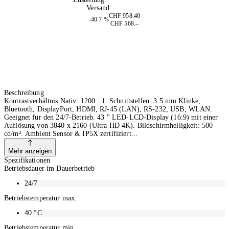
Versand:
Kostenlos
CHF 958.40
-40.7 %
CHF 568.–
Beschreibung
Kontrastverhältnis Nativ: 1200 : 1. Schnittstellen: 3.5 mm Klinke,
Bluetooth, DisplayPort, HDMI, RJ-45 (LAN), RS-232, USB, WLAN.
Geeignet für den 24/7-Betrieb. 43 " LED-LCD-Display (16:9) mit einer
Auflösung von 3840 x 2160 (Ultra HD 4K). Bildschirmhelligkeit: 500
cd/m². Ambient Sensor & IP5X zertifiziert
Mehr anzeigen
Spezifikationen
Betriebsdauer im Dauerbetrieb
24/7
Betriebstemperatur max.
40
°C
Betriebstemperatur min.