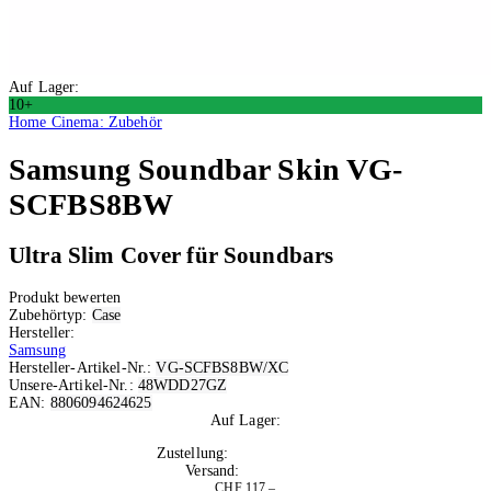
Auf Lager:
10+
Home Cinema: Zubehör
Samsung
Soundbar Skin VG-
SCFBS8BW
Ultra Slim Cover für Soundbars
Produkt bewerten
Zubehörtyp:
Case
Hersteller:
Samsung
Hersteller-Artikel-Nr.:
VG-SCFBS8BW/XC
Unsere-Artikel-Nr.:
48WDD27GZ
EAN:
8806094624625
Auf Lager:
10+
Zustellung:
Mo, 10.08.2026
Versand:
Kostenlos
CHF 117.–