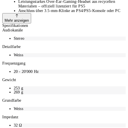
Leistungsstarkes Over-Ear-Gaming-Headset aus recycelten
Materialien – offiziell lizenziert für PS5
Anschluss über 3.5-mm-Klinke an PS4/PS5-Konsole oder PC
(1.20 m Kabellänge)
Leistungsstarke 50-mm-Treiber und 3D-Audio auf der PS5-
Mehr anzeigen
Konsole sorgen für perfekten Gaming-Sound
Spezifikationen
Mit dem flexiblen, abnehmbaren Mikrofon können Sie Ihre
Audiokanäle
Gefühle perfekt ausdrücken
Einfache Bedienung dank des Lautstärkereglers an der
Stereo
Hörmuschel und des Mikrofon-Stummschalters
Detailfarbe
Gepolsterter Kopfbügel, bewegliche Hörmuscheln und weiche
Polster sorgen für ein angenehmes Tragegefühl
Weiss
Frequenzgang
20 - 20'000
Hz
Gewicht
253
g
269
g
Grundfarbe
Weiss
Impedanz
32
Ω