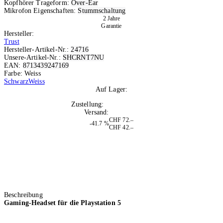
Kopfhörer Trageform:
Over-Ear
Mikrofon Eigenschaften:
Stummschaltung
2 Jahre
Garantie
Hersteller:
Trust
Hersteller-Artikel-Nr.:
24716
Unsere-Artikel-Nr.:
SHCRNT7NU
EAN:
8713439247169
Farbe: Weiss
Schwarz
Weiss
Auf Lager:
9
Zustellung:
Mo, 10.08.2026
Versand:
Kostenlos
CHF 72.–
-41.7 %
CHF 42.–
Beschreibung
Gaming-Headset für die Playstation 5