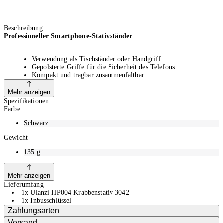
Beschreibung
Professioneller Smartphone-Stativständer
Verwendung als Tischständer oder Handgriff
Gepolsterte Griffe für die Sicherheit des Telefons
Kompakt und tragbar zusammenfaltbar
1/4" Gewinde, Acra Slot, Dual Cold Shoe, erweiterbar für
Aufheller, Mikrofon, Stativ
Mehr anzeigen
Breite der Telefonklemme: 6-9.5 cm
Spezifikationen
Gewicht: 135 g
Farbe
Schwarz
Gewicht
135
g
Mehr anzeigen
Lieferumfang
1x Ulanzi HP004 Krabbenstativ 3042
1x Inbusschlüssel
Zahlungsarten
Versand