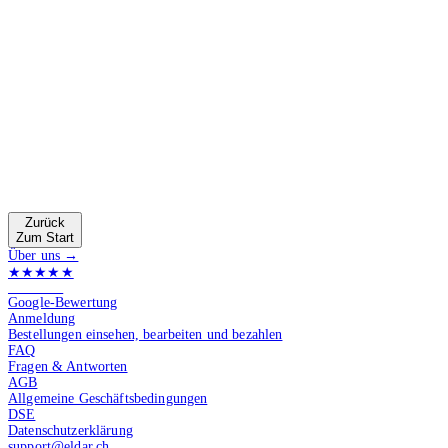
Zurück
Zum Start
Über uns →
★★★★★
4.9 von 5
Google-Bewertung
Anmeldung
Bestellungen einsehen, bearbeiten und bezahlen
FAQ
Fragen & Antworten
AGB
Allgemeine Geschäftsbedingungen
DSE
Datenschutzerklärung
support@eldar.ch