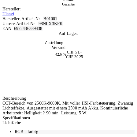
Garantie
Hersteller:
Ulanzi
Hersteller-Artikel-Nr.:
B01001
Unsere-Artikel-Nr.:
98NLX3KFK
EAN:
6972436389438
Auf Lager:
10
Zustellung:
Di, 11.08.2026
Versand:
Kostenlos
CHF 51.–
-42.6 %
CHF 29.25
Beschreibung
CCT-Bereich von 2500K-9000K. Mit voller HSI-Farbsteuerung. Zwanzig
Lichteffekte. Ausgestattet mit einem 2500 mAh Akku. Kontinuierliche
Arbeitszeit: Helligkeit ? 90 min. Leistung: 5 W.
Spezifikationen
Lichtfarbe
RGB - farbig