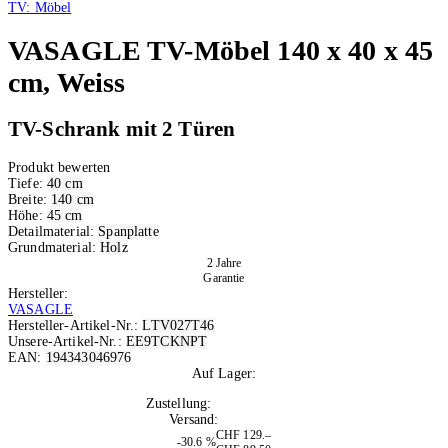
TV: Möbel
VASAGLE
TV-Möbel 140 x 40 x 45
cm, Weiss
TV-Schrank mit 2 Türen
Produkt bewerten
Tiefe:
40 cm
Breite:
140 cm
Höhe:
45 cm
Detailmaterial:
Spanplatte
Grundmaterial:
Holz
2 Jahre
Garantie
Hersteller:
VASAGLE
Hersteller-Artikel-Nr.:
LTV027T46
Unsere-Artikel-Nr.:
EE9TCKNPT
EAN:
194343046976
Auf Lager:
9
Zustellung:
Di, 11.08.2026
Versand:
Kostenlos
CHF 129.–
-30.6 %