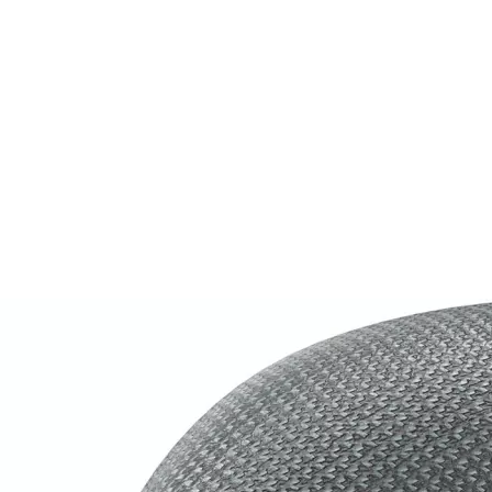
Auf Lager:
10+
Kopfhörer: Zubehör
Vonmählen
Air C
Ohrpolster für Apple 