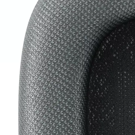
Produkt bewerten
Detailfarbe:
Blau
Zubehörtyp Kopfhörer:
Ohrpolster
Hersteller:
Vonmählen
Hersteller-Artikel-Nr.:
ACU00001
Unsere-Artikel-Nr.:
NZLH93DAS
EAN:
4251483646209