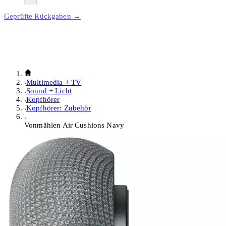
Geprüfte Rückgaben →
Multimedia + TV
Sound + Licht
Kopfhörer
Kopfhörer: Zubehör
Vonmählen Air Cushions Navy