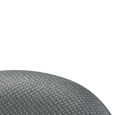
ushions Navy
AirPods Max aus recycelten Materialien