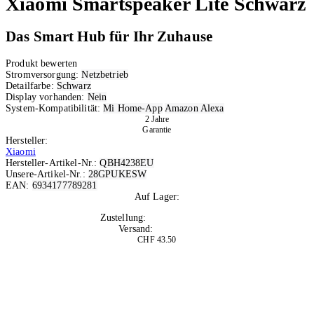
Xiaomi
Smartspeaker Lite Schwarz
Das Smart Hub für Ihr Zuhause
Produkt bewerten
Stromversorgung:
Netzbetrieb
Detailfarbe:
Schwarz
Display vorhanden:
Nein
System-Kompatibilität:
Mi Home-App
Amazon Alexa
2 Jahre
Garantie
Hersteller:
Xiaomi
Hersteller-Artikel-Nr.:
QBH4238EU
Unsere-Artikel-Nr.:
28GPUKESW
EAN:
6934177789281
Auf Lager:
3
Zustellung:
Mo, 10.08.2026
Versand:
Kostenlos
CHF 43.50