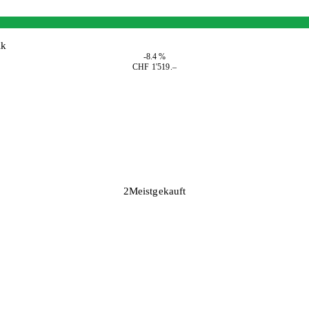
ik
-8.4 %
CHF 1'519.–
2
Meistgekauft