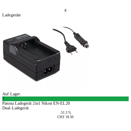
4
Ladegeräte
Auf Lager:
7
Patona Ladegerät 2in1 Nikon EN-EL20
Dual-Ladegerät
-51.3 %
CHF 18.50
2 Stück
In den Warenkorb