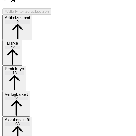
Alle Filter zurücksetzen
Artikelzustand
2
Marke
42
Produkttyp
13
Verfügbarkeit
2
Akkukapazität
63