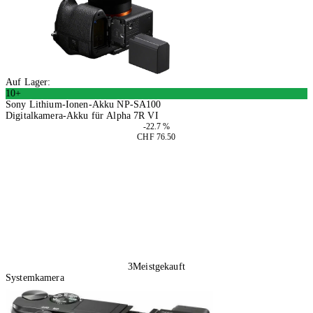
Auf Lager:
10+
Sony Lithium-Ionen-Akku NP-SA100
Digitalkamera-Akku für Alpha 7R VI
-22.7 %
CHF 76.50
In den Warenkorb
3
Meistgekauft
Systemkamera